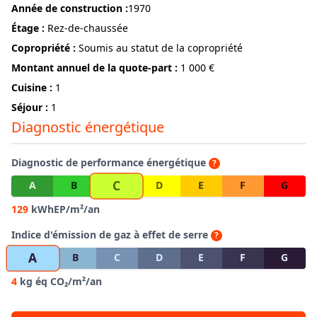
année de construction :
1970
étage :
Rez-de-chaussée
Copropriété :
Soumis au statut de la copropriété
Montant annuel de la quote-part :
1 000 €
Cuisine :
1
Séjour :
1
Diagnostic énergétique
Diagnostic de performance énergétique
?
C
A
B
D
E
F
G
129
kWhEP/m²/an
Indice d'émission de gaz à effet de serre
?
A
B
C
D
E
F
G
4
kg éq CO₂/m²/an