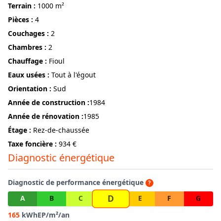
terrain :
1000 m²
pièces :
4
couchages :
2
chambres :
2
Chauffage :
Fioul
Eaux usées :
Tout à l'égout
Orientation :
Sud
année de construction :
1984
année de rénovation :
1985
étage :
Rez-de-chaussée
Taxe foncière :
934 €
Diagnostic énergétique
Diagnostic de performance énergétique
?
D
A
B
C
E
F
G
165
kWhEP/m²/an